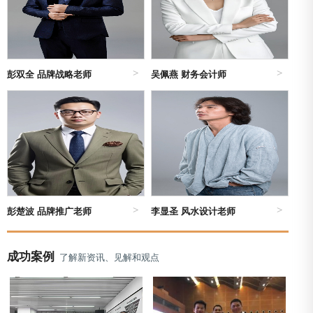
权威二手数据交叉验证，形成定制化报告，为企业市场进
入、产品迭代提供可落地的决策依据。
（一）服务领域：覆盖20+高价值行业
彭双全 品牌战略老师
吴佩燕 财务会计师
1.前沿科技类：新能源、半导体/芯片、人工智能、元宇
宙数字
2.制造消费类：汽车及零部件、消费电子、智能家居、服
装纺织、美妆个护
3.民生健康类：生物医药、医疗器械、食品饮料、文旅康
养、宠物经济
4.服务科技类：跨境电商、物流供应链、教育培训、环保
彭楚波 品牌推广老师
李显圣 风水设计老师
节能、金融科技、文创产品
成功案例
了解新资讯、见解和观点
（二）服务核心：数据驱动，全维度洞察
以“数据驱动决策”为核心方法论，融合定量调研与定性分
析，构建覆盖市场全周期的服务模块：