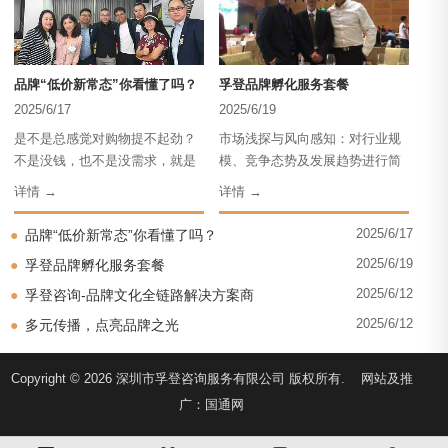
1.市场规模测算：精准量化行业容量，明确市场边界
2.增长趋势预测：结合政策、需求等因素，预判行业发展
方向
品牌“低价新常态”你看懂了吗？
孚登品牌孵化服务套餐
3.竞争格局解构：分析头部企业策略，梳理市场竞争态势
2025/6/17
2025/6/19
202
4.消费者需求挖掘：精准捕捉用户痛点与偏好，指导产品
是不是总感觉对购物提不起劲？
市场浅探与风向感知：对行业规
文化
定位
不是没钱，也不是没需求，就是
模、竞争态势及发展趋势进行简
特质
找不到非买不可的理由。别以为
要分析，为品牌提供基础的市场
员工
5.政策影响评估：解读行业政策导向，规避风险、把握机
详情 →
详情 →
详情
这只是个人感受，这背后藏着中
洞察，输出初步洞察报告。···
遇
国消费市场翻天覆地的变化！···
2025/6/17
●
品牌“低价新常态”你看懂了吗？
2025/6/19
●
孚登品牌孵化服务套餐
（三）报告保障：三重验证，定制输出
2025/6/12
●
孚登咨询-品牌文化全链路解决方案商
通过“一手访谈+大数据监测+权威二手数据”交叉验证，确
2025/6/12
保数据真实可靠；根据企业具体需求输出定制化报告，为市
●
多元传播，点亮品牌之光
场进入布局、产品迭代升级、竞争策略制定提供高参考性、
Copyright ©
2026
深圳市孚登咨询服务有限公司
版权所有. 网站及推
可落地的决策依据。
广：
国通网