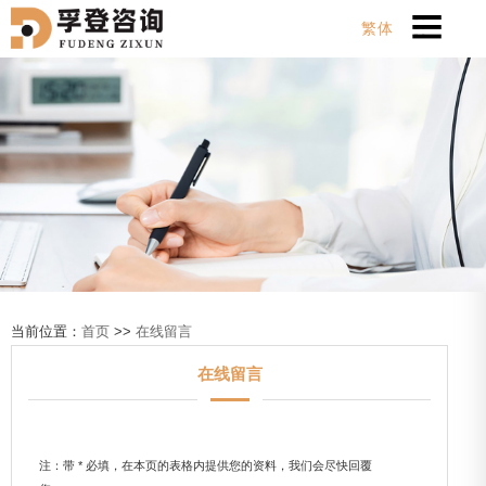
繁体
当前位置：
首页
>>
在线留言
在线留言
注：带 * 必填，在本页的表格内提供您的资料，我们会尽快回覆